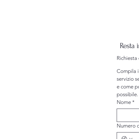
Resta 
Richiesta 
Compila i
servizio s
e come po
possibile.
Nome
*
Numero d