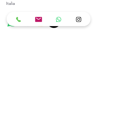
Italia
Resta in Contatto Con Noi
Richiesta di servizio
Compila il modulo qui sotto per 
comunicarci a quale servizio sei 
interessato
e come possiamo aiutarti: ti 
risponderemo il prima possibile.
Nome
*